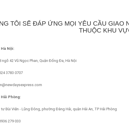
G TÔI SẼ ĐÁP ỨNG MỌI YÊU CẦU GIAO N
THUỘC KHU VỰ
 Hà Nội:
 8 ngõ 42 Vũ Ngọc Phan, Quận Đống Đa, Hà Nội
 024 3783 0707
han@newdaysexpress.com
 Hải Phòng:
ã tư Bùi Viện - Lũng Đông, phường Đằng Hải, quận Hải An, TP Hải Phòng
 0936 279 033