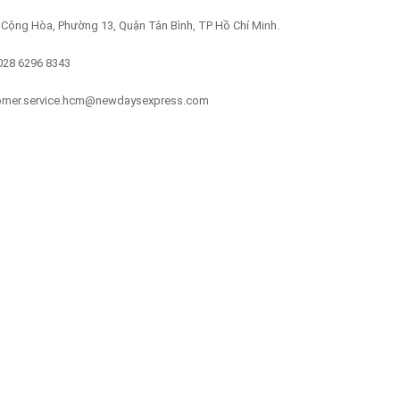
2 Cộng Hòa, Phường 13, Quận Tân Bình, TP Hồ Chí Minh.
 028 6296 8343
tomer.service.hcm@newdaysexpress.com