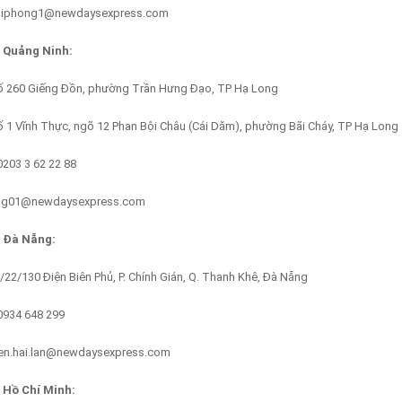
haiphong1@newdaysexpress.com
 Quảng Ninh:
ố 260 Giếng Đồn, phường Trần Hưng Đạo, TP Hạ Long
ố 1 Vĩnh Thực, ngõ 12 Phan Bội Châu (Cái Dăm), phường Bãi Cháy, TP Hạ Long
0203 3 62 22 88
ong01@newdaysexpress.com
 Đà Nẵng:
2/22/130 Điện Biên Phủ, P. Chính Gián, Q. Thanh Khê, Đà Nẵng
 0934 648 299
yen.hai.lan@newdaysexpress.com
 Hồ Chí Minh: