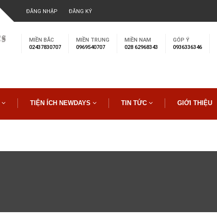
TRA CỨU
ĐĂNG NHẬP
ĐĂNG KÝ
MIỀN BẮC
MIỀN TRUNG
MIỀN NAM
GÓP Ý
02437830707
0969540707
028 62968343
0936336346
Ụ
TIỆN ÍCH NEWDAYS
TIN TỨC
GIỚI THIỆU