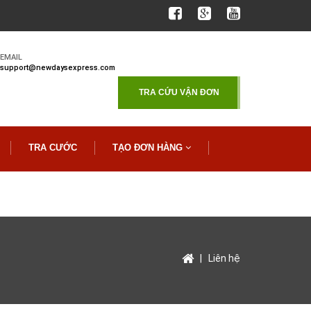
EMAIL
support@newdaysexpress.com
TRA CỨU VẬN ĐƠN
TRA CƯỚC
TẠO ĐƠN HÀNG
|
Liên hệ