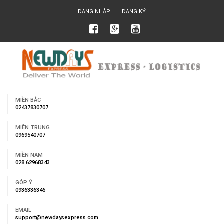
ĐĂNG NHẬP
ĐĂNG KÝ
MIỀN BẮC
02437830707
MIỀN TRUNG
0969540707
MIỀN NAM
028 62968343
GÓP Ý
0936336346
EMAIL
support@newdaysexpress.com